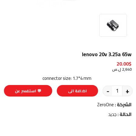
lenovo 20v 3.25a 65w
20.00$
2,640 ل.س
connector size: 1.7*4 mm
-
+
اضافة الى
💬 استفسر عن
السلة
المنتج
الشركة :
ZeroOne
الحالة :
جديد