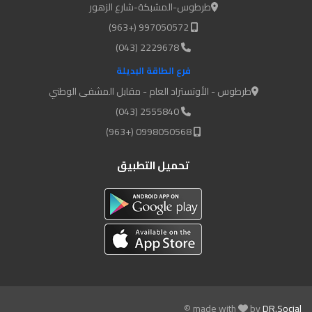
طرطوس-المشبكة-شارع الزهور
997050572 (+963)
2229678 (043)
فرع الطاقة البديلة
طرطوس - الأوتستراد العام - مقابل المشفى الوطني
2555840 (043)
0998050568 (+963)
تحميل التطبيق
© made with
by
DR.Social