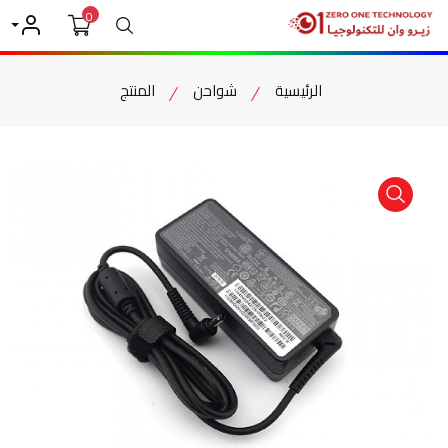
0
بحث
حسابي
الرئيسية
شواحن
المنتج
item view