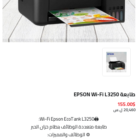
طابعة EPSON Wi-Fi L3250
155.00$
20,460 ل.س
🖨️Wi-Fi Epson EcoTank L3250:
طابعة متعددة الوظائف بنظام خزان الحبر
⚙️ الوظائف والمميزات: