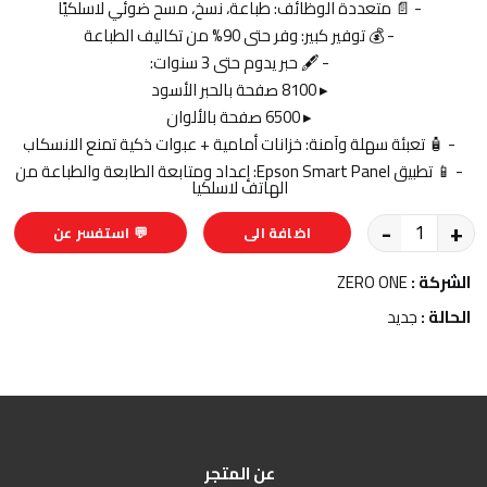
- 📄 متعددة الوظائف: طباعة، نسخ، مسح ضوئي لاسلكيًا
- 💰 توفير كبير: وفر حتى 90% من تكاليف الطباعة
- 🖋️ حبر يدوم حتى 3 سنوات:
▸ 8100 صفحة بالحبر الأسود
▸ 6500 صفحة بالألوان
- 🧴 تعبئة سهلة وآمنة: خزانات أمامية + عبوات ذكية تمنع الانسكاب
- 📱 تطبيق Epson Smart Panel: إعداد ومتابعة الطابعة والطباعة من
الهاتف لاسلكيا
-
+
اضافة الى
💬 استفسر عن
السلة
المنتج
الشركة :
ZERO ONE
الحالة :
جديد
عن المتجر