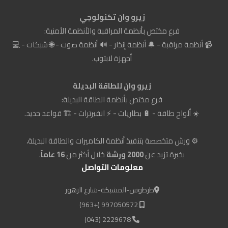
زيرو وان تكنولوجي
فرع مختص بأنظمة المراقبة والأنظمة الأمنية:
📹 أنظمة مراقبة - 🔔 أنظمة إنذار - 🔊 أنظمة صوت - 🌐 شبكات - 💻
أجهزة لابتوب.
زيرو وان للطاقة البديلة
فرع مختص بأنظمة الطاقة البديلة:
☀️ ألواح طاقة - 🔋 بطاريات - ⚡ انفيرترات - 🏗️ قواعد حديد.
⚙️ ورش متخصصة بتنفيذ أنظمة الكاميرات والطاقة البديلة،
بخبرة تزيد عن
2000 ورشة
خلال أكثر من
16 عاماً
.
معلومات التواصل
طرطوس-المشبكة-شارع الزهور
997050572 (+963)
2229678 (043)