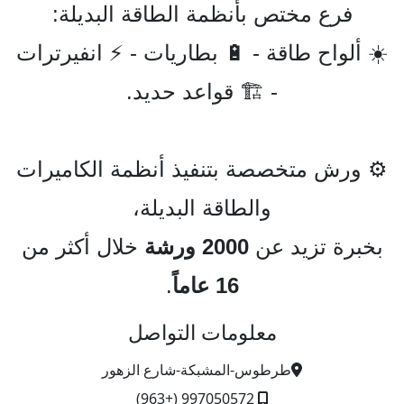
فرع مختص بأنظمة الطاقة البديلة:
☀️ ألواح طاقة - 🔋 بطاريات - ⚡ انفيرترات
- 🏗️ قواعد حديد.
⚙️ ورش متخصصة بتنفيذ أنظمة الكاميرات
والطاقة البديلة،
بخبرة تزيد عن
2000 ورشة
خلال أكثر من
16 عاماً
.
معلومات التواصل
طرطوس-المشبكة-شارع الزهور
997050572 (+963)