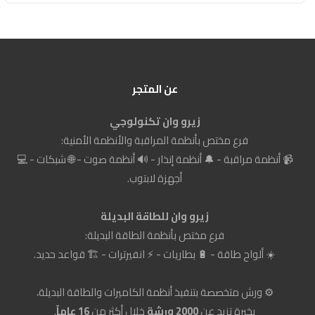
عن المتجر
زيرو وان تكنولوجي
فرع مختص بأنظمة المراقبة والأنظمة الأمنية:
📹 أنظمة مراقبة - 🔔 أنظمة إنذار - 🔊 أنظمة صوت - 🌐 شبكات - 💻
أجهزة لابتوب.
زيرو وان للطاقة البديلة
فرع مختص بأنظمة الطاقة البديلة:
☀️ ألواح طاقة - 🔋 بطاريات - ⚡ انفيرترات - 🏗️ قواعد حديد.
⚙️ ورش متخصصة بتنفيذ أنظمة الكاميرات والطاقة البديلة،
بخبرة تزيد عن
2000 ورشة
خلال أكثر من
16 عاماً
.