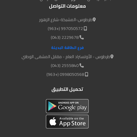
معلومات التواصل
طرطوس-المشبكة-شارع الزهور
997050572 (+963)
2229678 (043)
فرع الطاقة البديلة
طرطوس - الأوتستراد العام - مقابل المشفى الوطني
2555840 (043)
0998050568 (+963)
تحميل التطبيق