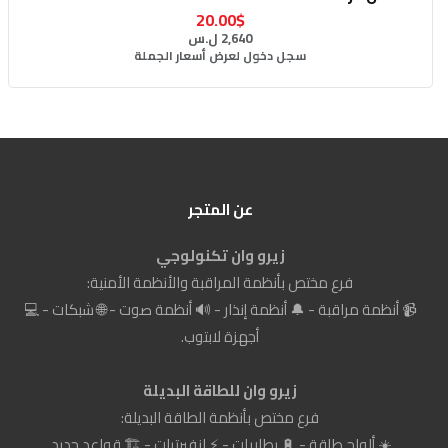
20.00$
2,640 ل.س
سجل دخول لعرض أسعار الجملة
عن المتجر
زيرو وان تكنولوجي
فرع مختص بأنظمة المراقبة والأنظمة الأمنية:
📹 أنظمة مراقبة - 🔔 أنظمة إنذار - 🔊 أنظمة صوت - 🌐 شبكات - 💻
أجهزة لابتوب.
زيرو وان للطاقة البديلة
فرع مختص بأنظمة الطاقة البديلة:
☀️ ألواح طاقة - 🔋 بطاريات - ⚡ انفيرترات - 🏗️ قواعد حديد.