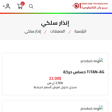
0
بحث
حسابي
إنذار سلكي
الرئيسية
التصنيفات
إنذار سلكي
TiTAN-AG حساس حركة
22.00$
2,904 ل.س
سجل دخول لعرض أسعار الجملة