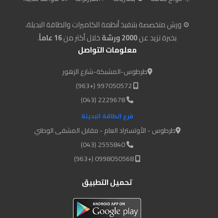
⚙️ ورش متخصصة بتنفيذ أنظمة الكاميرات والطاقة البديلة،
بخبرة تزيد عن
2000 ورشة
خلال أكثر من
16 عاماً
.
معلومات التواصل
طرطوس-المشبكة-شارع الزهور
997050572 (+963)
2229678 (043)
فرع الطاقة البديلة
طرطوس - الأوتستراد العام - مقابل المشفى الوطني
2555840 (043)
0998050568 (+963)
تحميل التطبيق