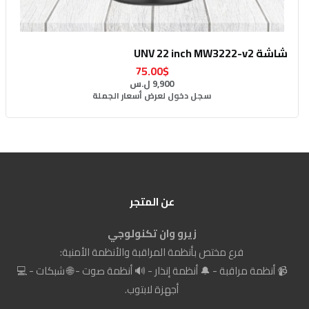
شاشة UNV 22 inch MW3222-v2
75.00$
9,900 ل.س
سجل دخول لعرض أسعار الجملة
عن المتجر
زيرو وان تكنولوجي
فرع مختص بأنظمة المراقبة والأنظمة الأمنية:
📹 أنظمة مراقبة - 🔔 أنظمة إنذار - 🔊 أنظمة صوت - 🌐 شبكات - 💻
أجهزة لابتوب.