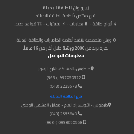
زيرو وان للطاقة البديلة
فرع مختص بأنظمة الطاقة البديلة:
☀️ ألواح طاقة - 🔋 بطاريات - ⚡ انفيرترات - 🏗️ قواعد حديد.
⚙️ ورش متخصصة بتنفيذ أنظمة الكاميرات والطاقة البديلة،
بخبرة تزيد عن
2000 ورشة
خلال أكثر من
16 عاماً
.
معلومات التواصل
طرطوس-المشبكة-شارع الزهور
997050572 (+963)
2229678 (043)
فرع الطاقة البديلة
طرطوس - الأوتستراد العام - مقابل المشفى الوطني
2555840 (043)
0998050568 (+963)