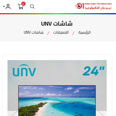
0
بحث
حسابي
شاشات UNV
الرئيسية
التصنيفات
شاشات UNV