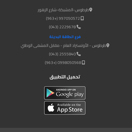
طرطوس-المشبكة-شارع الزهور
997050572 (+963)
2229678 (043)
فرع الطاقة البديلة
طرطوس - الأوتستراد العام - مقابل المشفى الوطني
2555840 (043)
0998050568 (+963)
تحميل التطبيق