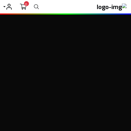
0
بحث
حسابي